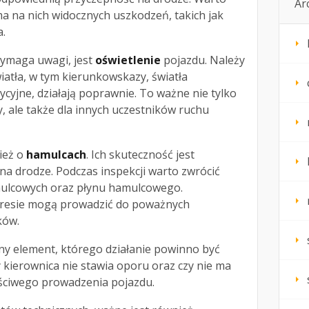
Ar
ma na nich widocznych uszkodzeń, takich jak
a.
wymaga uwagi, jest
oświetlenie
pojazdu. Należy
wiatła, w tym kierunkowskazy, światła
cyjne, działają poprawnie. To ważne nie tylko
, ale także dla innych uczestników ruchu
ież o
hamulcach
. Ich skuteczność jest
 na drodze. Podczas inspekcji warto zwrócić
ulcowych oraz płynu hamulcowego.
kresie mogą prowadzić do poważnych
ków.
ny element, którego działanie powinno być
 kierownica nie stawia oporu oraz czy nie ma
aściwego prowadzenia pojazdu.