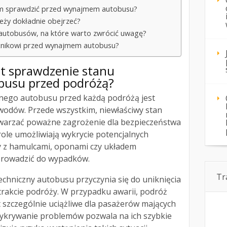
em sprawdzić przed wynajmem autobusu?
leży dokładnie obejrzeć?
i autobusów, na które warto zwrócić uwagę?
oźnikowi przed wynajmem autobusu?
st sprawdzenie stanu
busu przed podróżą?
nego autobusu przed każdą podróżą jest
owodów. Przede wszystkim, niewłaściwy stan
warzać poważne zagrożenie dla bezpieczeństwa
ole umożliwiają wykrycie potencjalnych
my z hamulcami, oponami czy układem
prowadzić do wypadków.
Tr
chniczny autobusu przyczynia się do uniknięcia
trakcie podróży. W przypadku awarii, podróż
 szczególnie uciążliwe dla pasażerów mających
ykrywanie problemów pozwala na ich szybkie