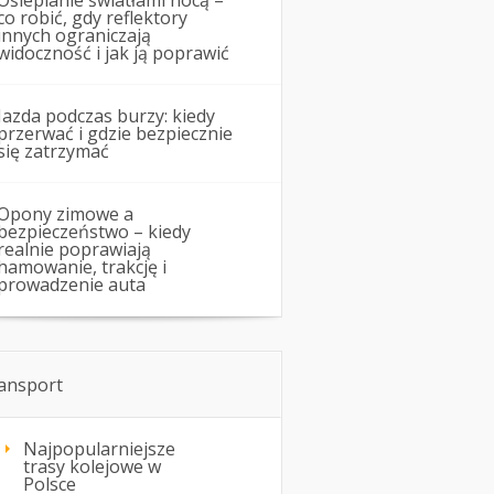
Oślepianie światłami nocą –
co robić, gdy reflektory
innych ograniczają
widoczność i jak ją poprawić
Jazda podczas burzy: kiedy
przerwać i gdzie bezpiecznie
się zatrzymać
Opony zimowe a
bezpieczeństwo – kiedy
realnie poprawiają
hamowanie, trakcję i
prowadzenie auta
ansport
Najpopularniejsze
trasy kolejowe w
Polsce