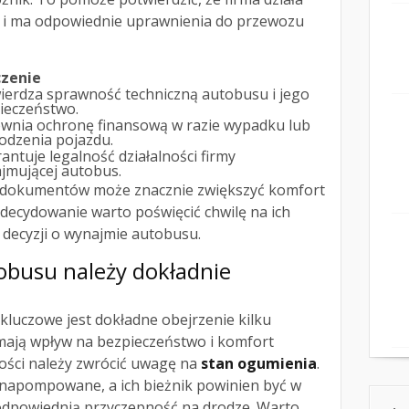
a i ma odpowiednie uprawnienia do przewozu
zenie
ierdza sprawność techniczną autobusu i jego
ieczeństwo.
wnia ochronę finansową w razie wypadku lub
odzenia pojazdu.
antuje legalność działalności firmy
jmującej autobus.
 dokumentów może znacznie zwiększyć komfort
decydowanie warto poświęcić chwilę na ich
 decyzji o wynajmie autobusu.
obusu należy dokładnie
kluczowe jest dokładne obejrzenie kilku
ają wpływ na bezpieczeństwo i komfort
ności należy zwrócić uwagę na
stan ogumienia
.
napompowane, a ich bieżnik powinien być w
odpowiednią przyczepność na drodze. Warto