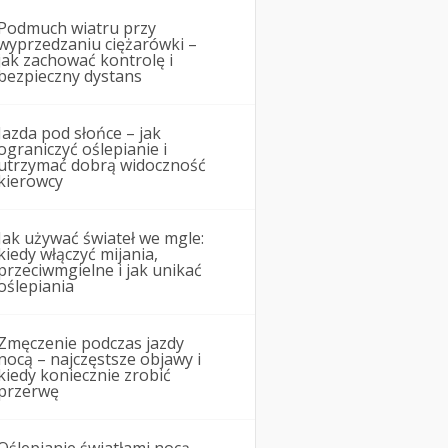
Podmuch wiatru przy
wyprzedzaniu ciężarówki –
jak zachować kontrolę i
bezpieczny dystans
Jazda pod słońce – jak
ograniczyć oślepianie i
utrzymać dobrą widoczność
kierowcy
Jak używać świateł we mgle:
kiedy włączyć mijania,
przeciwmgielne i jak unikać
oślepiania
Zmęczenie podczas jazdy
nocą – najczęstsze objawy i
kiedy koniecznie zrobić
przerwę