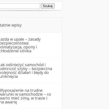
ukaj:
tatnie wpisy
Jazda w upale – zasady
bezpieczeństwa:
klimatyzacja, opony i
chłodzenie silnika
Jak odśnieżyć samochód i
odmrozić szyby – bezpieczna
kolejność działań i błędy do
uniknięcia
Wyposażenie na trudne
warunki w samochodzie – co
warto mieć zimą, w trasie i
na awarię