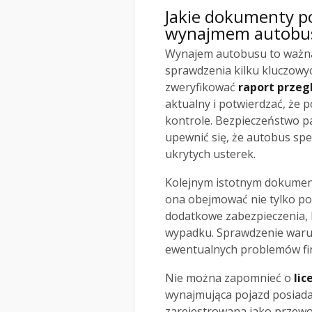
Jakie dokumenty p
wynajmem autobu
Wynajem autobusu to ważna
sprawdzenia kilku kluczowy
zweryfikować
raport przeg
aktualny i potwierdzać, że 
kontrole. Bezpieczeństwo pa
upewnić się, że autobus spe
ukrytych usterek.
Kolejnym istotnym dokumen
ona obejmować nie tylko po
dodatkowe zabezpieczenia,
wypadku. Sprawdzenie waru
ewentualnych problemów fin
Nie można zapomnieć o
lic
wynajmująca pojazd posiada
zarejestrowana jako przewoź