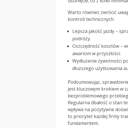
usunięcie, co z kolei minimal
Warto również zwrócić uwag
kontroli technicznych:
Lepsza jakość jazdy – sp
podróży.
Oszczędność kosztów – 
awariom w przyszłości.
Wydłużenie żywotności poj
dłuższego użytkowania a
Podsumowując, sprawdzenie
jest kluczowym krokiem w z
bezproblemowego przebiegu
Regularna dbałość o stan tec
wpływa na pozytywne doświa
to priorytet każdej firmy tr
fundamentem.