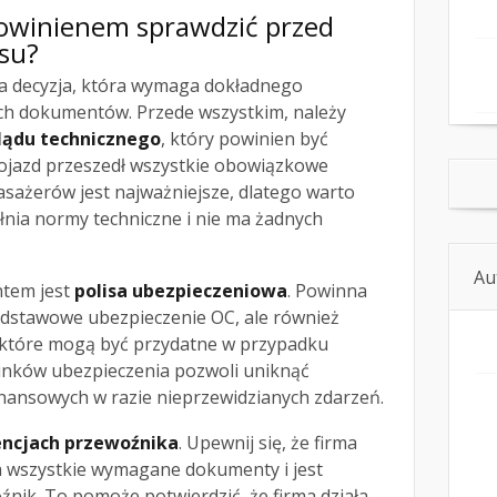
owinienem sprawdzić przed
su?
 decyzja, która wymaga dokładnego
ch dokumentów. Przede wszystkim, należy
lądu technicznego
, który powinien być
pojazd przeszedł wszystkie obowiązkowe
sażerów jest najważniejsze, dlatego warto
łnia normy techniczne i nie ma żadnych
Au
tem jest
polisa ubezpieczeniowa
. Powinna
dstawowe ubezpieczenie OC, ale również
 które mogą być przydatne w przypadku
nków ubezpieczenia pozwoli uniknąć
ansowych w razie nieprzewidzianych zdarzeń.
encjach przewoźnika
. Upewnij się, że firma
 wszystkie wymagane dokumenty i jest
nik. To pomoże potwierdzić, że firma działa