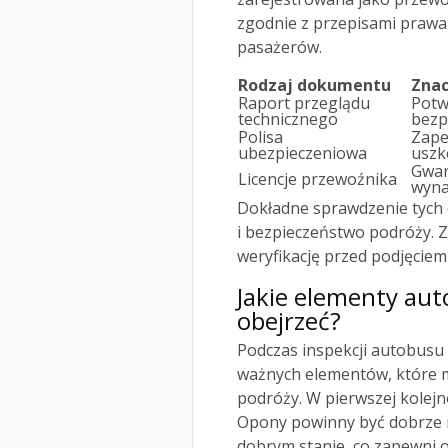
zgodnie z przepisami praw
pasażerów.
Rodzaj dokumentu
Znac
Raport przeglądu
Potw
technicznego
bezp
Polisa
Zape
ubezpieczeniowa
uszk
Gwar
Licencje przewoźnika
wyna
Dokładne sprawdzenie tych
i bezpieczeństwo podróży. Z
weryfikację przed podjęciem
Jakie elementy aut
obejrzeć?
Podczas inspekcji autobusu 
ważnych elementów, które m
podróży. W pierwszej kolej
Opony powinny być dobrze 
dobrym stanie, co zapewni 