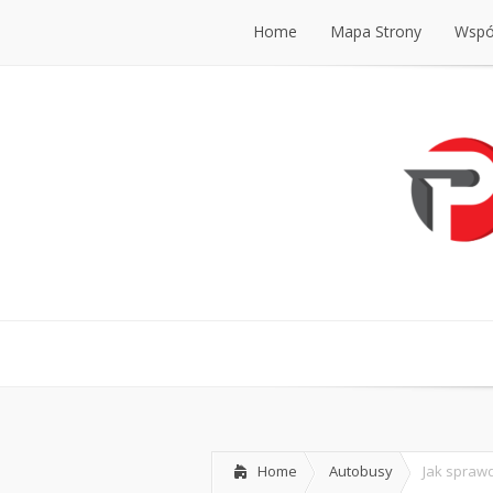
Home
Mapa Strony
Współ
Home
Mapa Strony
Współ
Home
Autobusy
Jak spraw