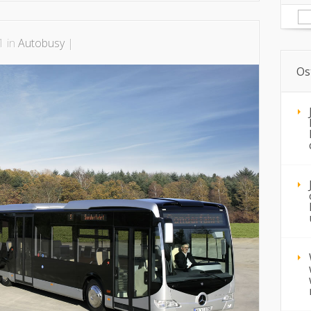
Sz
1 in
Autobusy
|
Os