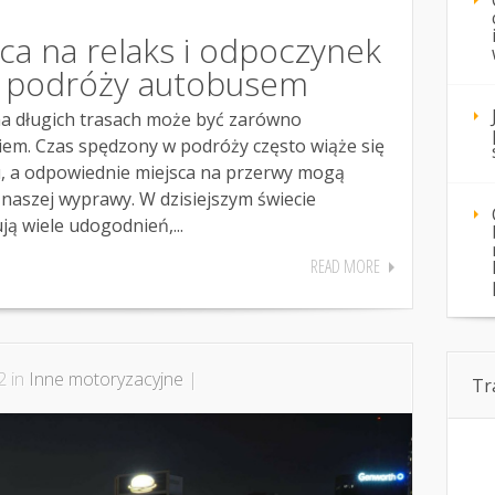
ca na relaks i odpoczynek
j podróży autobusem
 długich trasach może być zarówno
iem. Czas spędzony w podróży często wiąże się
, a odpowiednie miejsca na przerwy mogą
naszej wyprawy. W dzisiejszym świecie
ą wiele udogodnień,...
READ MORE
2 in
Inne motoryzacyjne
|
Tr