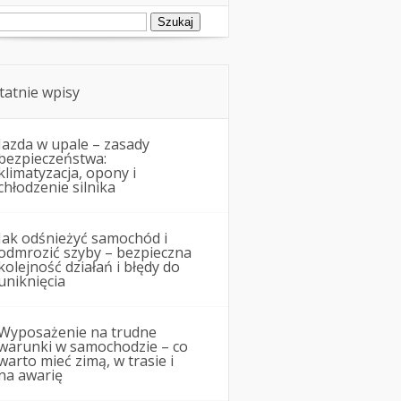
ukaj:
tatnie wpisy
Jazda w upale – zasady
bezpieczeństwa:
klimatyzacja, opony i
chłodzenie silnika
Jak odśnieżyć samochód i
odmrozić szyby – bezpieczna
kolejność działań i błędy do
uniknięcia
Wyposażenie na trudne
warunki w samochodzie – co
warto mieć zimą, w trasie i
na awarię