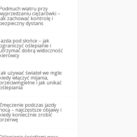
Podmuch wiatru przy
wyprzedzaniu ciężarówki –
jak zachować kontrolę i
bezpieczny dystans
Jazda pod słońce – jak
ograniczyć oślepianie i
utrzymać dobrą widoczność
kierowcy
Jak używać świateł we mgle:
kiedy włączyć mijania,
przeciwmgielne i jak unikać
oślepiania
Zmęczenie podczas jazdy
nocą – najczęstsze objawy i
kiedy koniecznie zrobić
przerwę