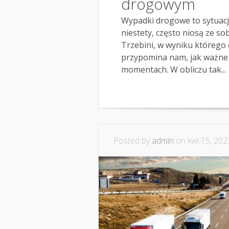
drogowym
Wypadki drogowe to sytuacje
niestety, często niosą ze s
Trzebini, w wyniku którego
przypomina nam, jak ważne 
momentach. W obliczu tak...
Posted by
admin
on kwi 15, 202