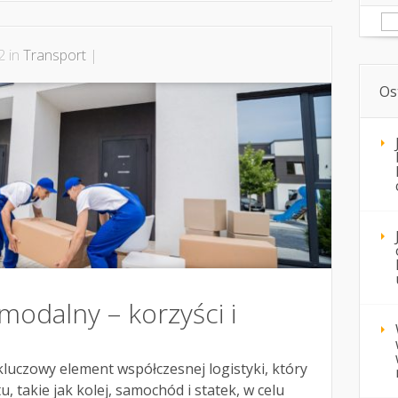
Sz
2 in
Transport
|
Os
modalny – korzyści i
luczowy element współczesnej logistyki, który
, takie jak kolej, samochód i statek, w celu