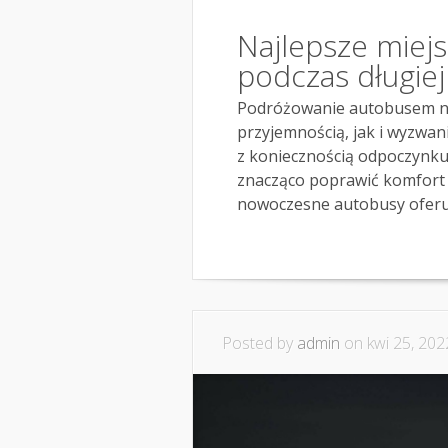
Najlepsze miejs
podczas długie
Podróżowanie autobusem na
przyjemnością, jak i wyzwan
z koniecznością odpoczynku
znacząco poprawić komfort 
nowoczesne autobusy oferuj
Posted by
admin
on kwi 25, 202