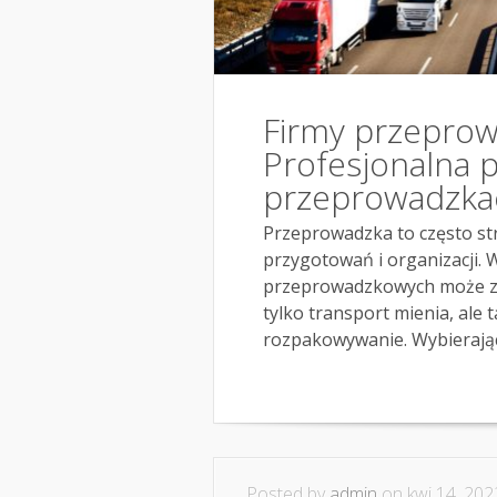
Firmy przeprow
Profesjonalna 
przeprowadzkach
Przeprowadzka to często st
przygotowań i organizacji. 
przeprowadzkowych może zna
tylko transport mienia, ale 
rozpakowywanie. Wybierając.
Posted by
admin
on kwi 14, 202