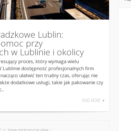
adzkowe Lublin:
pomoc przy
 w Lublinie i okolicy
resujący proces, który wymaga wielu
W Lublinie dostępność profesjonalnych firm
cząco ułatwić ten trudny czas, oferując nie
także dodatkowe usługi, takie jak pakowanie czy
..
READ MORE
2 in
Inne motoryzacyjne
|