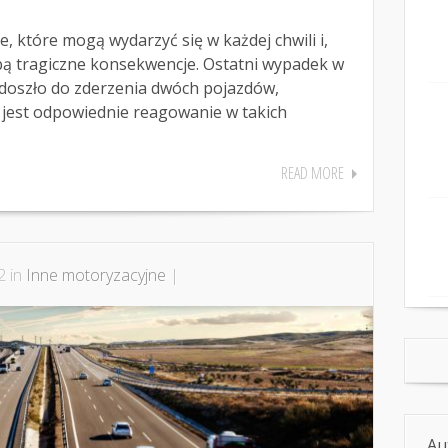
, które mogą wydarzyć się w każdej chwili i,
obą tragiczne konsekwencje. Ostatni wypadek w
 doszło do zderzenia dwóch pojazdów,
jest odpowiednie reagowanie w takich
READ MORE
2 in
Inne motoryzacyjne
|
Au