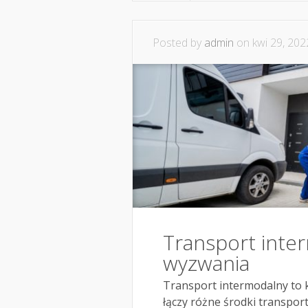
Posted by
admin
on kwi 29, 202
Transport inter
wyzwania
Transport intermodalny to k
łączy różne środki transportu