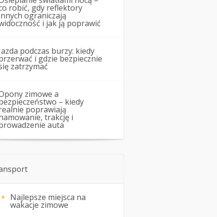
Oślepianie światłami nocą –
co robić, gdy reflektory
innych ograniczają
widoczność i jak ją poprawić
Jazda podczas burzy: kiedy
przerwać i gdzie bezpiecznie
się zatrzymać
Opony zimowe a
bezpieczeństwo – kiedy
realnie poprawiają
hamowanie, trakcję i
prowadzenie auta
ansport
Najlepsze miejsca na
wakacje zimowe