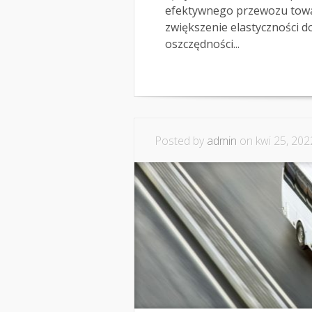
efektywnego przewozu towaró
zwiększenie elastyczności d
oszczędności...
Posted by
admin
on kwi 25, 202