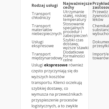
Najważniejsze
Przykła
Rodzaj usługi
cechy
zastos
Utrzymanie
Przewóz
Transport
stałej, niskiej
żywności
chłodniczy
temperatury
leków
Stosowanie
Transport
Chemikal
specjalnych
materiałów
substanc
procedur i
niebezpiecznych
wybuch
zabezpieczeń
Szybki czas
Usługi
Dokumen
dostawy,
ekspresowe
przesyłki
wyższe stawki
Dodatkowe
Transport
Import/e
formalności
międzynarodowy
towarów
celne
Usługi
ekspresowe
również
często przyczyniają się do
wyższych kosztów
transportu. Klienci oczekują
szybkiej dostawy, co
wymusza na przewoźnikach
przyspieszenie procesów
logistycznych, a to zwykle