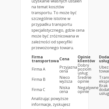
uzyskanie własnych ustaleń
na temat kosztów
transportu. To może być
szczególnie istotne w
przypadku transportu
specjalistycznego, gdzie cena
może być zróżnicowana w
zależności od specyfiki
przewożonego towaru.
Firma
Opinie
Dod
Cena
transportowa
klientów
usług
Dobry
Przyjazna
Ubez
Firma A
poziom
cena
towa
usług
Nieco
Średnie
Tran
Firma B
wyższa
opinie
eksp
Brak
Niska
Negatywne
Firma C
doda
cena
opinie
usłu
Analizując powyższe
informacje, zyskujesz