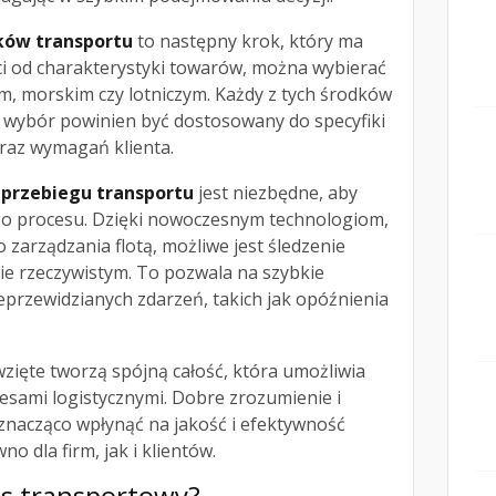
ków transportu
to następny krok, który ma
ci od charakterystyki towarów, można wybierać
, morskim czy lotniczym. Każdy z tych środków
ch wybór powinien być dostosowany do specyfiki
az wymagań klienta.
przebiegu transportu
jest niezbędne, aby
go procesu. Dzięki nowoczesnym technologiom,
 zarządzania flotą, możliwe jest śledzenie
sie rzeczywistym. To pozwala na szybkie
przewidzianych zdarzeń, takich jak opóźnienia
zięte tworzą spójną całość, która umożliwia
esami logistycznymi. Dobre zrozumienie i
znacząco wpłynąć na jakość i efektywność
no dla firm, jak i klientów.
es transportowy?