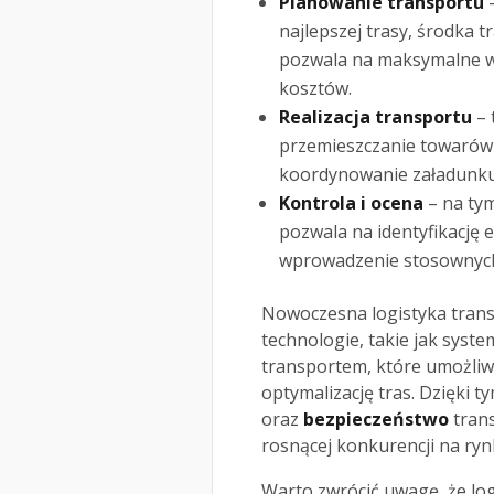
Planowanie transportu
–
najlepszej trasy, środka
pozwala na maksymalne w
kosztów.
Realizacja transportu
– 
przemieszczanie towarów 
koordynowanie załadunku
Kontrola i ocena
– na tym
pozwala na identyfikację
wprowadzenie stosownyc
Nowoczesna logistyka tran
technologie, takie jak syst
transportem, które umożliwi
optymalizację tras. Dzięki
oraz
bezpieczeństwo
trans
rosnącej konkurencji na ryn
Warto zwrócić uwagę, że lo