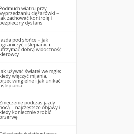
Podmuch wiatru przy
wyprzedzaniu ciężarówki –
jak zachować kontrolę i
bezpieczny dystans
Jazda pod słońce – jak
ograniczyć oślepianie i
utrzymać dobrą widoczność
kierowcy
Jak używać świateł we mgle:
kiedy włączyć mijania,
przeciwmgielne i jak unikać
oślepiania
Zmęczenie podczas jazdy
nocą – najczęstsze objawy i
kiedy koniecznie zrobić
przerwę