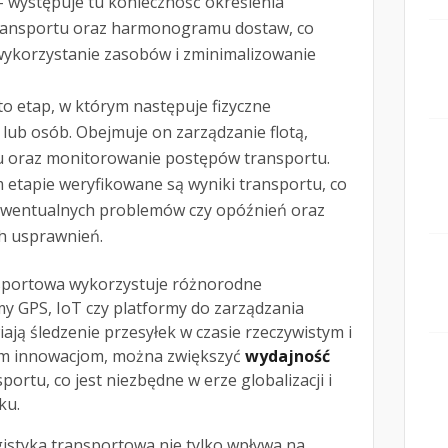
 występuje tu konieczność określenia
 transportu oraz harmonogramu dostaw, co
ykorzystanie zasobów i zminimalizowanie
to etap, w którym następuje fizyczne
lub osób. Obejmuje on zarządzanie flotą,
 oraz monitorowanie postępów transportu.
 etapie weryfikowane są wyniki transportu, co
 ewentualnych problemów czy opóźnień oraz
h usprawnień.
sportowa wykorzystuje różnorodne
emy GPS, IoT czy platformy do zarządzania
ają śledzenie przesyłek w czasie rzeczywistym i
 tym innowacjom, można zwiększyć
wydajność
portu, co jest niezbędne w erze globalizacji i
ku.
gistyka transportowa nie tylko wpływa na