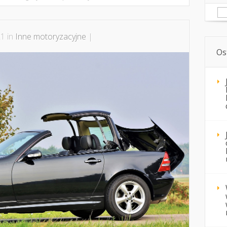
Sz
1 in
Inne motoryzacyjne
|
Os