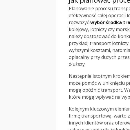
Planowanie procesu transpo
efektywność całej operacji l
rozważyć
wybór środka tr
kolejowy, lotniczy czy morsk
należy dostosować do konk
przykład, transport lotniczy
wyższymi kosztami, natomias
opłacalny przy dużych przes
dłuższy.
Następnie istotnym krokiem
może pomóc w uniknięciu pr
mogą opóźnić transport. Wa
które mogą wpływać na wybó
Kolejnym kluczowym elemen
firmę transportową, warto z
innych klientów oraz ofero
zabezpieczenia dla ładunkó