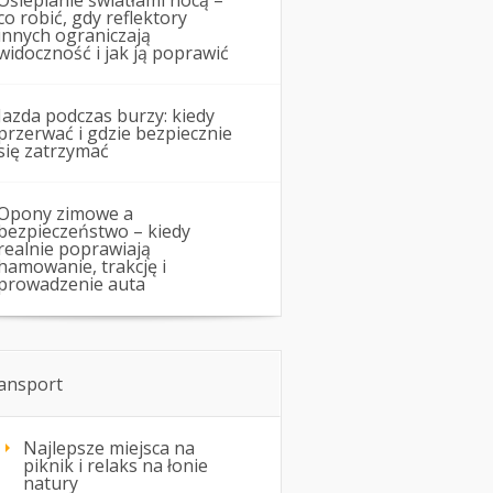
Oślepianie światłami nocą –
co robić, gdy reflektory
innych ograniczają
widoczność i jak ją poprawić
Jazda podczas burzy: kiedy
przerwać i gdzie bezpiecznie
się zatrzymać
Opony zimowe a
bezpieczeństwo – kiedy
realnie poprawiają
hamowanie, trakcję i
prowadzenie auta
ansport
Najlepsze miejsca na
piknik i relaks na łonie
natury