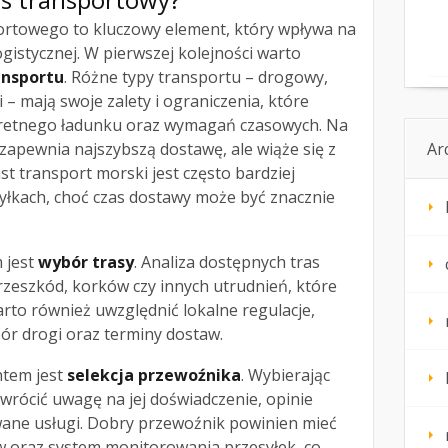
rtowego to kluczowy element, który wpływa na
ogistycznej. W pierwszej kolejności warto
ansportu
. Różne typy transportu – drogowy,
i – mają swoje zalety i ograniczenia, które
retnego ładunku oraz wymagań czasowych. Na
 zapewnia najszybszą dostawę, ale wiąże się z
Ar
t transport morski jest często bardziej
yłkach, choć czas dostawy może być znacznie
 jest
wybór trasy
. Analiza dostępnych tras
zeszkód, korków czy innych utrudnień, które
rto również uwzględnić lokalne regulacje,
r drogi oraz terminy dostaw.
tem jest
selekcja przewoźnika
. Wybierając
wrócić uwagę na jej doświadczenie, opinie
wane usługi. Dobry przewoźnik powinien mieć
w oraz system monitorowania przesyłek, co