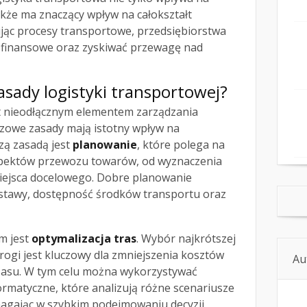
akże ma znaczący wpływ na całokształt
zując procesy transportowe, przedsiębiorstwa
 finansowe oraz zyskiwać przewagę nad
asady logistyki transportowej?
t nieodłącznym elementem zarządzania
czowe zasady mają istotny wpływ na
zą zasadą jest
planowanie
, które polega na
spektów przewozu towarów, od wyznaczenia
ejsca docelowego. Dobre planowanie
stawy, dostępność środków transportu oraz
m jest
optymalizacja tras
. Wybór najkrótszej
drogi jest kluczowy dla zmniejszenia kosztów
Au
czasu. W tym celu można wykorzystywać
matyczne, które analizują różne scenariusze
agając w szybkim podejmowaniu decyzji.