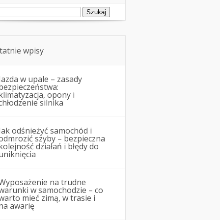
ukaj:
tatnie wpisy
Jazda w upale – zasady
bezpieczeństwa:
klimatyzacja, opony i
chłodzenie silnika
Jak odśnieżyć samochód i
odmrozić szyby – bezpieczna
kolejność działań i błędy do
uniknięcia
Wyposażenie na trudne
warunki w samochodzie – co
warto mieć zimą, w trasie i
na awarię