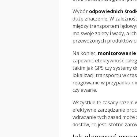
Wybór
odpowiednich środ
duże znaczenie. W zależnoś
między transportem lądowym
ma swoje zalety i wady, a i
przewożonych produktów or
Na koniec,
monitorowanie 
zapewnić efektywność całe
takim jak GPS czy systemy do
lokalizacji transportu w cza
reagowanie w przypadku nie
czy awarie.
Wszystkie te zasady razem w
efektywne zarządzanie proc
wdrażanie tych zasad może 
dostaw, co jest istotne zarów
Jak planować proc