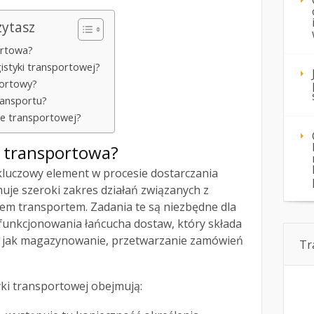
zytasz
ortowa?
gistyki transportowej?
portowy?
ransportu?
ce transportowej?
ka transportowa?
kluczowy element w procesie dostarczania
uje szeroki zakres działań związanych z
iem transportem. Zadania te są niezbędne dla
unkcjonowania łańcucha dostaw, który składa
ch jak magazynowanie, przetwarzanie zamówień
Tr
ki transportowej obejmują: