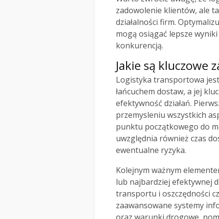
zadowolenie klientów, ale t
działalności firm. Optymali
mogą osiągać lepsze wyniki
konkurencją.
Jakie są kluczowe z
Logistyka transportowa jes
łańcuchem dostaw, a jej klu
efektywność działań. Pierws
przemysleniu wszystkich a
punktu początkowego do mi
uwzględnia również czas do
ewentualne ryzyka.
Kolejnym ważnym elemente
lub najbardziej efektywnej 
transportu i oszczędności 
zaawansowane systemy infor
oraz warunki drogowe, pom